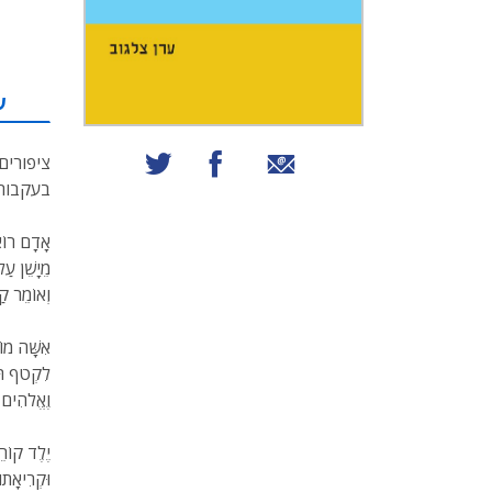
ע
שיתוף באמצעות אימייל
שיתוף בפייסבוק
שיתוף בטוויטר
ציפורים
בעקבות מ
אָדָם רוֹא
מֵיָשֵׁן עַ
וְאוֹמֵר קַ
אִשָּׁה מוֹ
לִקְטֹף תַּ
וֶאֱלֹהִים 
יֶלֶד קוֹרֵ
וּקְרִיאָתו