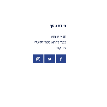
מידע נוסף
תנאי שימוש
כיצד לקרוא ספר דיגיטלי
צור קשר
פייסבוק
אינסטגרם
//twitter.com/PardesPublish