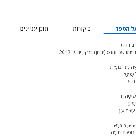
ל הספר
ביקורות
תוכן עניינים
 בודדות
ותו של יוהנס (יונתן) ברקו, ינואר 2012
ֶה נַעַל נוֹפֶלֶת
ל סַפְסָל
דִּישׁ
שִׁיטָה יָד
פּוּחַ
עוֹצֵם עַיִן
א אַבָּא אִמָּא
ֹ נוֹפֶלֶת יְתוֹמָה