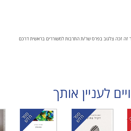
זה זכה צלגוב בפרס שר/ת התרבות למשוררים בראשית דרכם
ם לעניין אותך
ס
ר
ד
ס
ר
ד
פ
ח
ש
פ
ח
ש