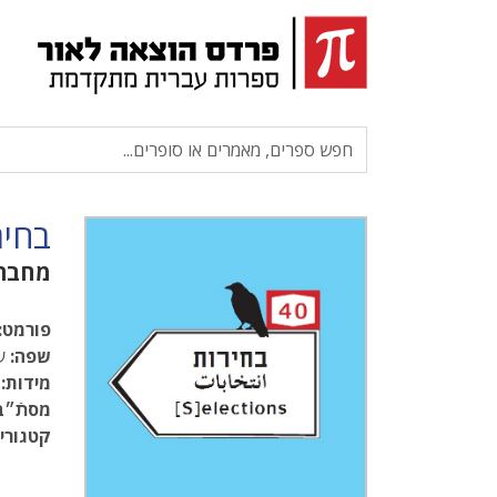
בחיר
מחבר
פורמט:
שפה:
עב
מידות:
15
מסתֿ״ב
קטגוריו