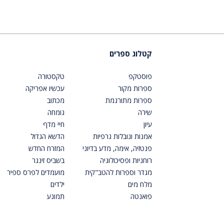
קטלוג ספרים
פוסטקפ
טקסטורה
ספרות מקור
עכשיו אפריקה
ספרות מתורגמת
מכתוב
שירה
גומחה
עיון
חיי מדף
אמנות ונובלות גרפיות
הדשא הגדול
פנטזיה, אימה, מדע בדיוני
המזרח החדש
רוחניות ופסיכולוגיה
בשביס זינגר
מגדר וספרות להטב"קית
מועמדים לפרס ספיר
מלח מים
ילדים
פואנטה
תמונע