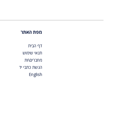
מפת האתר
דף הבית
תנאי שימוש
מחברים\ות
הגשת כתבי יד
English