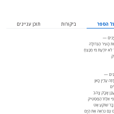
ל הספר
ביקורות
תוכן עניינים
ְיָנִים —
אֶת הָעִיר הַגְּדוֹלָה
ר לֹא יוֹדַעַת מִי מְנַצֵּחַ
קֵ
ְיָנִים —
ֶה עֲדַיִן כָּאן
ִים
ֲנַן אָבָק צָהֹב
ְפֵי אֵלַת־הַמַּסְטִיק
ּבָר שׁוֹקֵעַ אַט
 גַּם נִרְאֶה אֶת הַיָּם