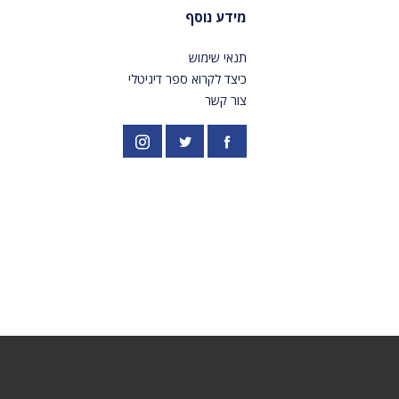
מידע נוסף
תנאי שימוש
כיצד לקרוא ספר דיגיטלי
צור קשר
פייסבוק
אינסטגרם
//twitter.com/PardesPublish