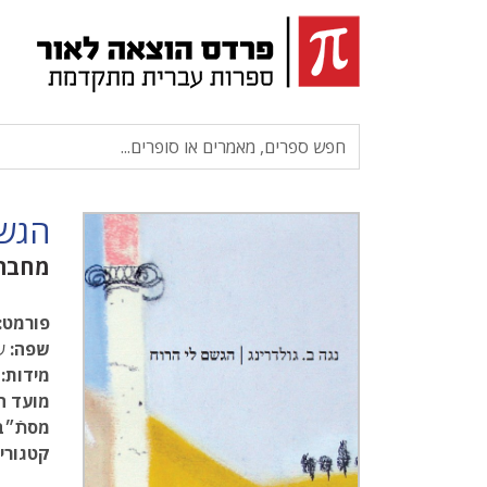
הגשם
מחבר
פורמט:
שפה:
עב
מידות:
.5
מועד ה
מסתֿ״ב
קטגוריו