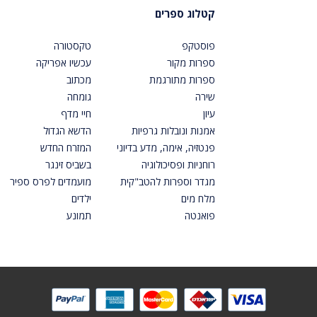
קטלוג ספרים
פוסטקפ
טקסטורה
ספרות מקור
עכשיו אפריקה
ספרות מתורגמת
מכתוב
שירה
גומחה
עיון
חיי מדף
אמנות ונובלות גרפיות
הדשא הגדול
פנטזיה, אימה, מדע בדיוני
המזרח החדש
רוחניות ופסיכולוגיה
בשביס זינגר
מגדר וספרות להטב"קית
מועמדים לפרס ספיר
מלח מים
ילדים
פואנטה
תמונע