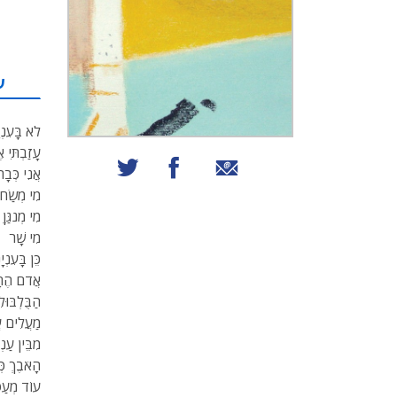
ע
לֹא בָּעִנ
עָזַבְתִּי 
שיתוף באמצעות אימייל
שיתוף בפייסבוק
שיתוף בטוויטר
אֲנִי כְּבָ
מִי מְשַׂח
מִי מְנגַּןֵ
מִי שָׁר
כֵּן בָּעִנ
אֲדֹם הֶחָז
הַבֻּלְבּוּל
מַעֲלִים ע
מִבֵּין עַנ
הָאֹבֶךְ כְ
עוֹד מְעַט