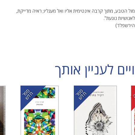
מול הטבע, מתוך קרבה אינטימית אליו ואל מעגליו; ראיה מדייקת,
אנושיות נוגעת".
הירשפלד)
ם לעניין אותך
ס
ר
ד
ס
ר
ד
פ
ח
ש
פ
ח
ש