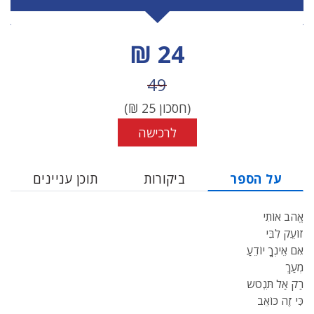
מחיר הנחה
24 ₪
מחיר לפני הנחה
49
(חסכון
25
₪)
לרכישה
על הספר
ביקורות
תוכן עניינים
אֱהֹב אוֹתִי
זוֹעֵק לִבִּי
אִם אֵינְךָ יוֹדֵעַ
מְעַךְ
רַק אַל תִּנְטֹש
כִּי זֶה כּוֹאֵב