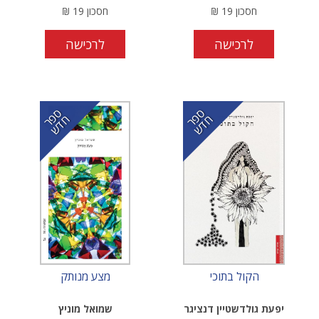
חסכון
19
₪
חסכון
19
₪
לרכישה
לרכישה
ס
ר
ד
ס
ר
ד
פ
ח
ש
פ
ח
ש
הקול בתוכי
מצע מנותק
יפעת גולדשטיין דנציגר
שמואל מוניץ