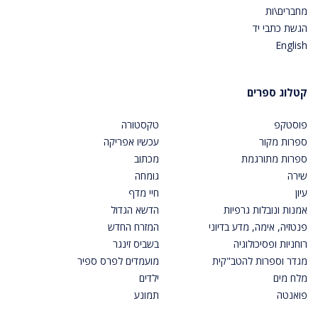
מחברים\ות
הגשת כתבי יד
English
קטלוג ספרים
פוסטקפ
טקסטורה
ספרות מקור
עכשיו אפריקה
ספרות מתורגמת
מכתוב
שירה
גומחה
עיון
חיי מדף
אמנות ונובלות גרפיות
הדשא הגדול
פנטזיה, אימה, מדע בדיוני
המזרח החדש
רוחניות ופסיכולוגיה
בשביס זינגר
מגדר וספרות להטב"קית
מועמדים לפרס ספיר
מלח מים
ילדים
פואנטה
תמונע