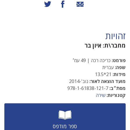
שיתוף באמצעות אימייל
שיתוף בפייסבוק
שיתוף בטוויטר
זהויות
מחבר\ת:
איון בר
פורמט:
כריכה רכה | 49 עמ׳
שפה:
עברית
מידות:
21*13.5
מועד הוצאה לאור:
נוב'-2014
מסתֿ״ב:
978-1-61838-121-7
קטגוריות:
שירה
ספר מודפס