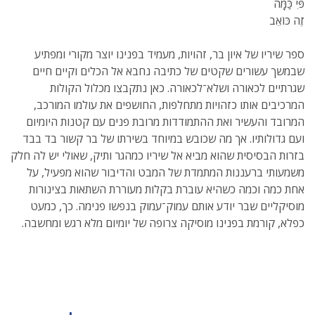
פִּי כַּמָּה
זֶה כּוֹאֵב
ספר שיריו של איון בר, זהויות, מעמיד בפנינו יוצר מקורי ומפתיע
שבמשך עשורים שקטים של כתיבה נחבא אל הכלים וקיים חיים
שגרתיים לכאורה ושלא־לכאורה. כאן נתקבצו מכלול הקולות
המרכיבים אותו כזהויות מתחלפות, החושפים את עולמו המורכב,
המרובד והעשיר ואת ההתמודדות מרובת פנים עם קטנות היומיום
ועם גדולותיו. אך מה שכובש במיוחד בשירתו של בר קשור בד בבד
בזרות הבסיסית שהוא מביא אל שיריו כמהגר ותיק, שאולי יש לה חלק
משמעותי ברעננות המתמדת של המבט והדיבור שהוא מפעיל, על
אחת כמה וכמה כשהיא עוברת בקלות מעוררת השתאות בצינורות
מוסיקליים שבר יודע אותם עמוק־עמוק בנפשו פנימה. כך, כמעט
כפלא, קורמת בפנינו מוסיקה צרופה של יומיום מלא רגש ומחשבה.