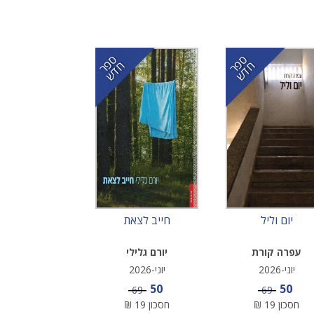
ס
ר
ד
ס
ר
ד
פ
ח
ש
פ
ח
ש
יום וליל
חייב לצאת
עפרה קורת
יורם גלילי
יוני-2026
יוני-2026
מחיר מבצע
מחיר מבצע
50
50
מחיר
מחיר
69
69
חסכון
19
₪
חסכון
19
₪