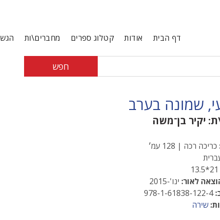
דף הבית
אודות
קטלוג ספרים
מחברים\ות
הגשת
חפש
י, שמונה בערב
ת:
יקיר בן־משה
כריכה רכה | 128 עמ׳
רית
21*13
וצאה לאור:
ינו'-2015
:
978-1-61838-122-4
ת:
שירה