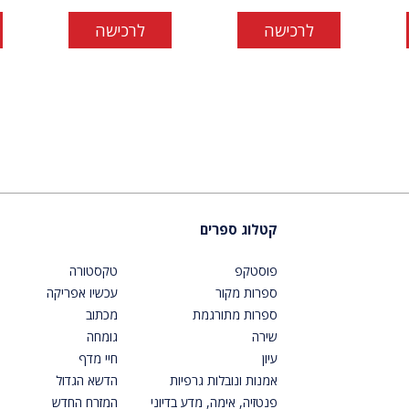
לרכישה
לרכישה
קטלוג ספרים
פוסטקפ
טקסטורה
ספרות מקור
עכשיו אפריקה
ספרות מתורגמת
מכתוב
שירה
גומחה
עיון
חיי מדף
אמנות ונובלות גרפיות
הדשא הגדול
פנטזיה, אימה, מדע בדיוני
המזרח החדש