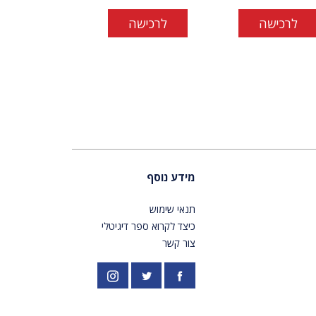
לרכישה
לרכישה
מידע נוסף
תנאי שימוש
כיצד לקרוא ספר דיגיטלי
צור קשר
פייסבוק
אינסטגרם
//twitter.com/PardesPublish