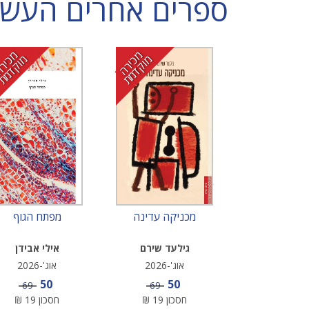
ספרים אחרים העשויי
מ
י
ר
ה
ו
ק
ד
מ
מ
י
ר
ה
ו
ק
ד
מ
כ
מ
ת
כ
מ
ת
מכניקה עדינה
מפתח הגוף
גילעד שירם
אילי אבידן
אוג'-2026
אוג'-2026
מחיר מבצע
מחיר מבצע
50
50
מחיר
מחיר
69
69
חסכון
19
₪
חסכון
19
₪