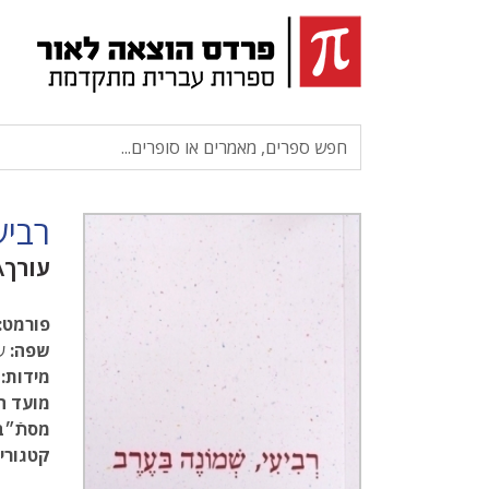
רביע
עורך\
פורמט:
שפה:
עב
מידות:
.5
מועד ה
מסתֿ״ב
קטגוריו