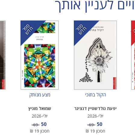
ם לעניין אותך
ס
ר
ד
ס
ר
ד
פ
ח
ש
פ
ח
ש
הקול בתוכי
מצע מנותק
יפעת גולדשטיין דנציגר
שמואל מוניץ
יולי-2026
יולי-2026
מחיר מבצע
מחיר מבצע
50
50
מחיר
מחיר
69
69
חסכון
19
₪
חסכון
19
₪