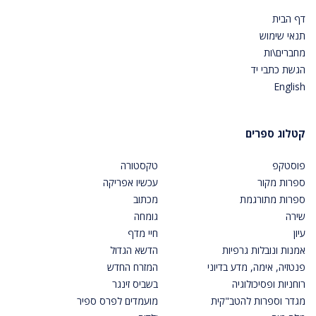
דף הבית
תנאי שימוש
מחברים\ות
הגשת כתבי יד
English
קטלוג ספרים
פוסטקפ
טקסטורה
ספרות מקור
עכשיו אפריקה
ספרות מתורגמת
מכתוב
שירה
גומחה
עיון
חיי מדף
אמנות ונובלות גרפיות
הדשא הגדול
פנטזיה, אימה, מדע בדיוני
המזרח החדש
רוחניות ופסיכולוגיה
בשביס זינגר
מגדר וספרות להטב"קית
מועמדים לפרס ספיר