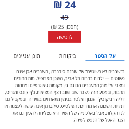
מחיר הנחה
24 ₪
מחיר לפני הנחה
49
(חסכון
25
₪)
לרכישה
על הספר
ביקורות
תוכן עניינים
ב"שברים לא פשוטים" של אורנה סילברמן, השברים אכן אינם
פשוטים — ילדות בדרום תל אביב, השכן הפדופיל, מות ההורים
ומצבי אלימות; המעברים הם גם בין מקומות גיאוגרפיים ומחוזות
תרבות, ובמסע הזה נשבר שוב ושוב רצף המציאות. ג'ף קונס ומגריט,
דליה רביקוביץ', עגנון וואלטר בנימין מתארחים בשיריה, ובמקביל גם
דמויות השכונה או מדריכת הפילטיס. סילברמן אינה עושה לעצמה או
לנו הקלות, אבל באלכימיה של השיר היא מצליחה להפוך גם את
הצד האפל של הנפש לשירה.