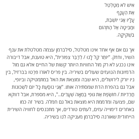
אִישׁ לֹא מְטַלְטֵל
אֶת הֶעָנָף
עָלָיו אֲנִי יוֹשֶׁבֶת,
וּמַבִּיטָה אֶל הַתְּהוֹם
בִּשְׁקִיקָה.
אך גם אם אף אחד אינו מטלטל, סילברמן עצמה מטלטלת את ענף
השיר, וחזק. "יוֹתֵר קַל לָנוּ / לְדַבֵּר צִפּוֹרִית", היא טוענת, אבל דיבורה
אינו נכנע לא רק מול החוויות היותר קשות של החיים אלא גם מול
הדמיונות הנועזים שעולים בשיריה. בין פריס לאוֹרוֹ פּרֶטו בברזיל, בין
ניו יורק לירושלים, היא שבה ומוצאת את האל במתמטיקה וביופי,
אבל גם בהפרת הדת שמסתירה אותו. "אֲנִי נוֹסַעַת כָּל יוֹם לִשְׁכוּנוֹת
חֲרֵדִיּוֹת / חוֹשֶׂפֶת אֶת גּוּפִי בְּמֵאָה שְׁעָרִים...", היא מספרת, אבל דווקא
שם, פצועה ומדממת היא מוצאת באל גם חמלה. בשיר זה כמו
באחרים דימוייה עזים, לעתים טורדים, אך מתכנסים לחוויה השירית
הייחודית שאורנה סילברמן מעניקה לנו בשיריה.