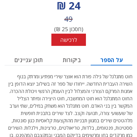
מחיר הנחה
24 ₪
מחיר לפני הנחה
49
(חסכון
25
₪)
לרכישה
על הספר
ביקורות
תוכן עניינים
חוט מתגלגל של גילה פורת הוא אוצר שירי מפתיע ומרתק בנוף
השירה העברית החדשה. ייחודו של ספר זה בשילוב יוצא הדופן בין
אמנות המרקם הצורני והמצלול לבין העומק הרגשי ויכולת ההכרה.
החוט המתגלגל הוא חוט המחשבה, חוט היצירה ומיתר הצליל
המקשר בין בני האדם. חוט מתגלגל הוא משחק במילים, שתי וערב
של שעשועי צורה, תנועה וקצב. לצד שירים בתבנית חופשית
מלהטטים שירים במגוון תבניות מהוקצעות קלאסיות כגון סונטות,
ססטינות, פנטומים, בלדות, טריאולטים, טרצינות, וילנלות. השירים
כמו מרקדים בחן ומרשימים בדיוקם המבני ובמקצבם המהפנט. בו