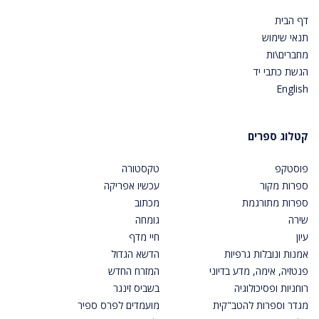
דף הבית
תנאי שימוש
מחברים\ות
הגשת כתבי יד
English
קטלוג ספרים
פוסטקפ
טקסטורה
ספרות מקור
עכשיו אפריקה
ספרות מתורגמת
מכתוב
שירה
גומחה
עיון
חיי מדף
אמנות ונובלות גרפיות
הדשא הגדול
פנטזיה, אימה, מדע בדיוני
המזרח החדש
רוחניות ופסיכולוגיה
בשביס זינגר
מגדר וספרות להטב"קית
מועמדים לפרס ספיר