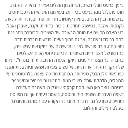
בזמן, כמעט מבלי משים, מגיחה מן המילים אמירה בהירה ונוקבת.
חוט מתגלגל נוגע כמעט בכל רגש בעולמנו האנושי המורכב: יחסים
במשפחה ובין המינים, בעיות קיומיות, חרדות ופחדים, תחרות וקנאה,
נקמנות, אהבה, נטישה, חמדנות, ניכור ובדידות, זקנה, אובדן ואבל.
בני האדם מהווים את חומר הבעירה של השירים. הכותבת מתבוננת
בהם בריכוז ובאהבה, אך גם מתוך ראייה ומודעות חברתית חדה
ומפוקחת. פורת פורשת לפנינו תרשימים של דיוקנאות עכשוויים,
בהדגש של מצבי חיים משתנים והבלטת יחסי הכוח השולטים
בחברה. כך מצטייר לפנינו דיוקן הנערה המתבגרת "רובוטית", דמותו
של הזקן "חזקיה" או דמויות של נשים צעירות ושאפתניות בנות זמננו
כמו "אתי גולן מבנק טפחות". הכותבת מקיפה עצמה בלהטוטנים על
החבלים, מלהקת אותם בשירי הגות והתבוננות פנימית ומתעופפת
ביניהם. נוצר כאן מעין קסם קרקסי שיונק מן האהבה האדירה
לשפה העברית. השפה חיה ותוססת, כועסת לעתים אך גם מפויסת
ומחייכת. כמו על גבי נדנדה מתנדנד הקורא עם הכותבת ומתגלגל
בעולם המילים והחלום.