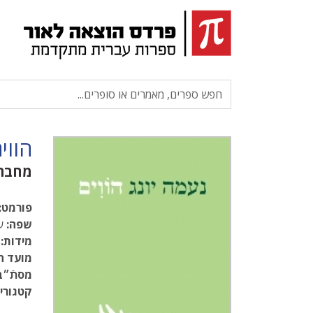
הווי
מחבר
פורמט:
שפה:
עב
מידות:
.5
מועד ה
מסתֿ״ב
קטגוריו