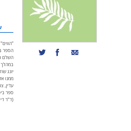
ע
"הווים"
הספר בש
שיתוף באמצעות אימייל
שיתוף בפייסבוק
שיתוף בטוויטר
השלם וה
במהלך ו
יונג שו
ממנו אל
עדין, צנ
ספר ביכ
(ד"ר דית