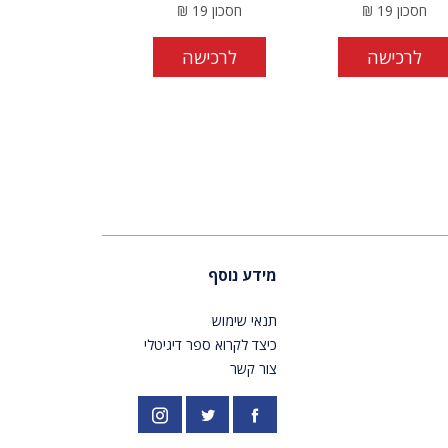
חסכון
19
₪
חסכון
19
₪
לרכישה
לרכישה
מידע נוסף
תנאי שימוש
כיצד לקרוא ספר דיגיטלי
צור קשר
פייסבוק
אינסטגרם
//twitter.com/PardesPublish