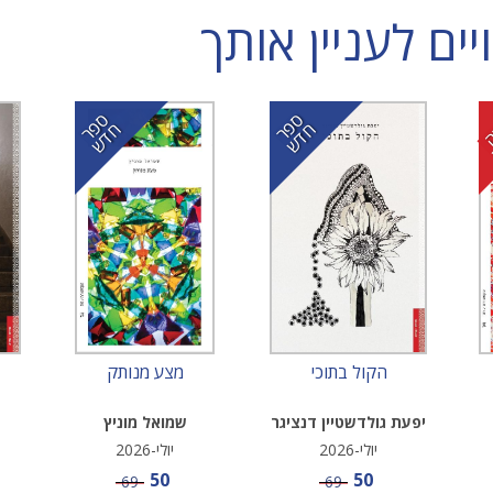
ם לעניין אותך
ס
ר
ד
ס
ר
ד
פ
ח
ש
פ
ח
ש
הקול בתוכי
מצע מנותק
יפעת גולדשטיין דנציגר
שמואל מוניץ
יולי-2026
יולי-2026
מחיר מבצע
מחיר מבצע
50
50
מחיר
מחיר
69
69