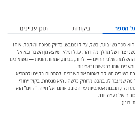
ל הספר
ביקורות
תוכן עניינים
 הוא ספר נשי בוגר, בשל, צלול ומגובש. בדיוק מפוכח ומוקפד, אוחז
ני צדיו של מהלך מהורהר, עגול ומלא, שיוצא מן השבר ובא אל
השלמה. שלבי החיים — ילדות, בגרות, אמהות וזוגיות — משתלבים
מעבים אותו ברגישות ובאמינות.
זרת בשיריה תשוקה לאחות את השברים, להתרווח בקיים ולהמריא
 מה שמעבר לו. במבט מרוחק כלשהו, היא מנסחת, בקול ייחודי,
וע ונקי, תובנות אסתטיות על הסובב אותנו ועל חייה. "הווים" הוא
וריה של נעמה יונג.
י רונן)