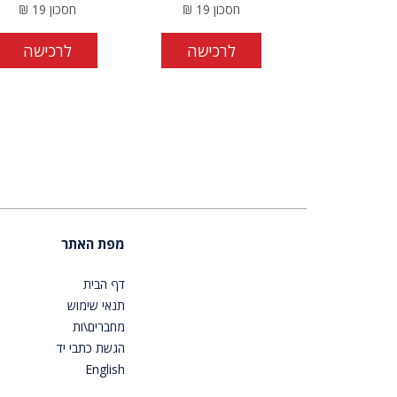
חסכון
19
₪
חסכון
19
₪
לרכישה
לרכישה
מפת האתר
דף הבית
תנאי שימוש
מחברים\ות
הגשת כתבי יד
English