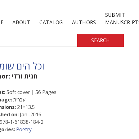
SUBMIT
E
ABOUT
CATALOG
AUTHORS
MANUSCRIPT
SEARCH
וכל הים שומ
חגית ורדי
hor:
t:
Soft cover | 56 Pages
עברית
uage:
sions:
21*13.5
shed on:
Jan.-2016
978-1-61838-184-2
ories:
Poetry