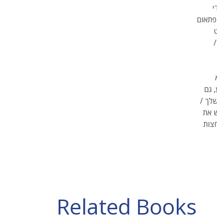
י
פתאום
ט
/
 גם
שלך /
ש את
Related Books