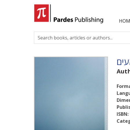
HOM
עים
Aut
Forma
Lang
Dimen
Publi
ISBN:
Categ