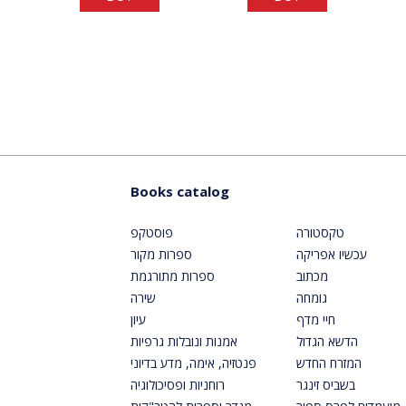
Books catalog
טקסטורה
פוסטקפ
עכשיו אפריקה
ספרות מקור
מכתוב
ספרות מתורגמת
גומחה
שירה
חיי מדף
עיון
הדשא הגדול
אמנות ונובלות גרפיות
המזרח החדש
פנטזיה, אימה, מדע בדיוני
בשביס זינגר
רוחניות ופסיכולוגיה