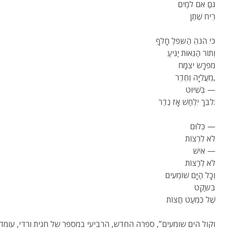
גּםַ אִם למַיםִ
רֵיח שֶׁתֶן
כּיִ הִנּהֵ הַשֵּפלֶ חָלףַ
וְתוֹר הַגֵּאוּת יַגִּיעַ
מִפרְָשׂ יצִמְַח
מֵעֲלִיָּה וְחֶדֶר,
בְּשִׁיּוּט —
לִבֵּךְ יִלְחַשׁ אָז נֶדֶר:
כְּלוּם —
לֹא לִרְצוֹת
אִישׁ —
לֹא לְרַצּוֹת
וְכָל הַיָּם שׁוֹמְעִים
בּשַּקֶט
שֶׁל כִּמְעַט חֲצוֹת