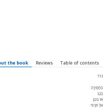
out the book
Reviews
Table of contents
נדר
בּחַתֲיִרָה
בְּגַב
אוֹ בֶּטֶן
אלַ תַּרְפּיִ