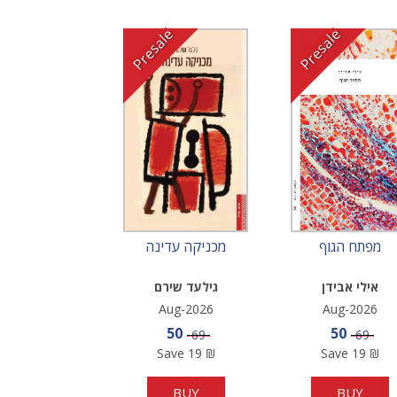
Presale
Presale
מפתח הגוף
מכניקה עדינה
אילי אבידן
גילעד שירם
Aug-2026
Aug-2026
Sale price
Sale pric
50
50
Price
Price
69
69
Save
19
₪
Save
19
₪
BUY
BUY