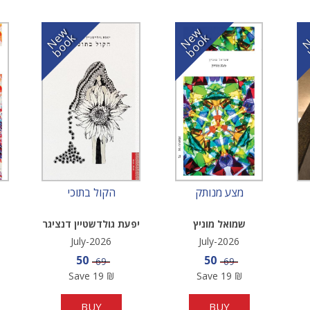
N
w
b
o
o
N
w
b
o
o
e
k
e
k
מצע מנותק
הקול בתוכי
שמואל מוניץ
יפעת גולדשטיין דנציגר
July-2026
July-2026
e
Sale price
Sale price
50
50
Price
Price
69
69
Save
19
₪
Save
19
₪
BUY
BUY