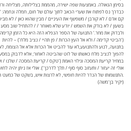
בסימן הגאולה. באמצעות שפה ישירה, מהממת בצלילותה, מצליחה ורד
כבדרך נס לפתוח את שערי הכאב לתוך עולם של חום, חמלה ונחמה: '
קם אדם / לא קורבן / משפשף את העיניים / מבין שהוא כאן / לא מבי
בשעון / לא בודק את השמש / יודע שלא מאוחר / / להתחיל שוב מסע 
ולבדוק את מחר.' התנועה של הספר הנפלא הזה היא כל הזמן קדימה
('הביטי קדימה / ולא אל העץ הכרות / פן תהיי / נציב מלח') – להיות
בתנועה, לנוע ולהתנועע,לא עוד להביט אל הכרות אלא אל הצומח, לא
להפוך לנציב מלח כאשתו של לוט שהביטה לאחור; אלא לדבוק במסע,
במחיר קריעת המסכה וגילוי האמת ('טקס / קריעת המסכה / שלנו / ו
אולי זה יעזור / ותעזוב סוף סוף / תלך לדרכך'). אולי אז ניתן יהיה לחו
התגשמותו של הנדר להיות חופשי, לא לרצות איש, בשקט של כמעט חצות.
(יקיר בן־משה)