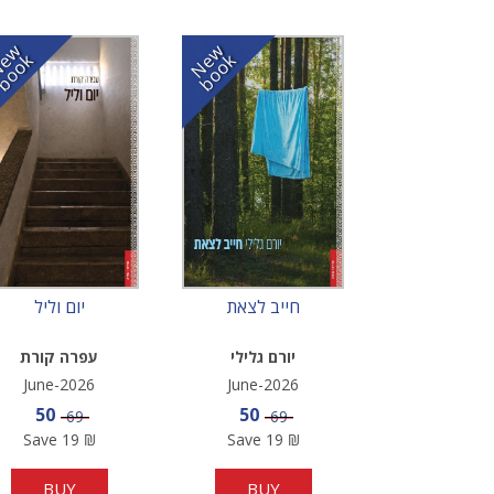
N
w
b
o
o
N
w
b
o
o
e
k
e
k
חייב לצאת
יום וליל
יורם גלילי
עפרה קורת
June-2026
June-2026
Sale price
Sale price
50
50
Price
Price
69
69
Save
19
₪
Save
19
₪
BUY
BUY