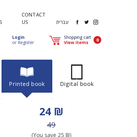
CONTACT
FACEBOOK
TWITTER
INSTAGRAM
עברית
US
S
Popup window (Can be closed by ESCAPE key)
Login
Shopping cart
Items in cart
0
Popup window (Can be closed by ESCAPE key)
or
Register
View items
Printed book
Digital book
Discount price
24 ₪
Price before discount
49
(You save
25
₪)