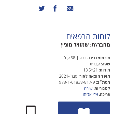
שיתוף באמצעות אימייל
שיתוף בפייסבוק
שיתוף בטוויטר
לוחות הרפאים
מחבר\ת:
שמואל מוניץ
פורמט:
כריכה רכה | 58 עמ׳
שפה:
עברית
מידות:
21*13.5
מועד הוצאה לאור:
פבר'-2021
מסתֿ״ב:
978-1-61838-817-9
קטגוריות:
שירה
עריכה:
אלי אליהו