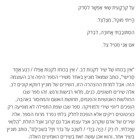
עַל קַרְקָעִית שֶׁאִי אֶפְשָׁר לִסְדֹּק
הָיִיתִי מוּטָל, מְצַלְצֵל.
הִסְתּוֹבַבְתִּי אָחוֹרָה, לִבְדֹּק
אִם אֲנִי מֵטִיל צֵל.
"אֵין בְּכוֹחוֹ שֶׁל שִׁיר לִקְנוֹת לֵב. / אֵין בְּכוֹחוֹ לִקְנוֹת אֲפִלּוּ / רֶגַע אֶחָד
חֲרִישִׁי", כותב שמואל מוניץ באחד משירי הספר היפה ורב העוצמה
הזה. אבל למרות ההצהרה הזו, השירים של מוניץ דווקא קונים לב.
אלה שירים חשופים, כנים, מלאי רגישות ורגש. זהו ספר שבו
החולשות האנושיות והפגמים, תחושת האשם והמחסור באהבה,
הופכים ליופי שירי ולמוזיקה. ספר שבו שפת התפילה לא מופיעה רק
כציטוטים ריקים אלא הופכת לחלק בלתי נפרד מרוח הספר. אלה
שירים של אדם שקרוב אצל עצמו אבל גם קרוב אצל הזולת. "הַלְוַאי
שֶׁיָּכֹלְתִּי, לוּ רַק / הָיָה בְּיָדִי / לִשְׁכַּב עַל גֶּדֶר תַּיִל בִּשְׁבִילָם", כותב מוניץ
בשיר אחר, והוא אכן עושה זאת בשירים האמיצים האלה.