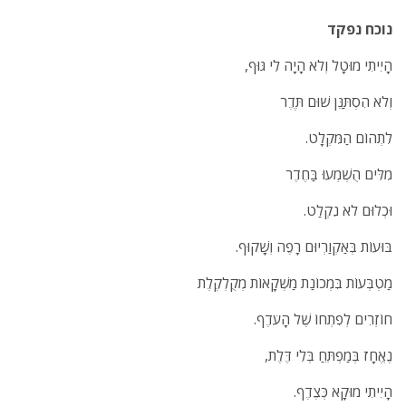
נוכח נפקד
הָיִיתִי מוּטָל וְלֹא הָיָה לִי גּוּף,
וְלֹא הִסְתַּנֵּן שׁוּם תֶּדֶר
לִתְהוֹם הַמִּקְלָט.
מִלִּים הֻשְׁמְעוּ בַּחֶדֶר
וּכְלוּם לֹא נִקְלַט.
בּוּעוֹת בְּאַקְוַרְיוּם רָפֶה וְשָׁקוּף.
מַטְבְּעוֹת בִּמְכוֹנַת מַשְׁקָאוֹת מְקֻלְקֶלֶת
חוֹזְרִים לְפִתְחוֹ שֶׁל הָעֹדֶף.
נֶאֱחָז בְּמַפְתֵּחַ בְּלִי דֶּלֶת,
הָיִיתִי מוּקָא כְּצֶדֶף.