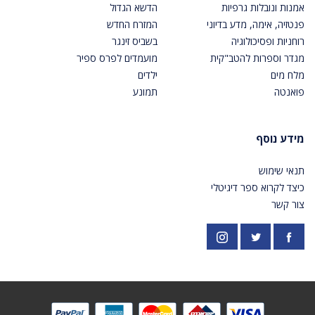
אמנות ונובלות גרפיות
הדשא הגדול
פנטזיה, אימה, מדע בדיוני
המזרח החדש
רוחניות ופסיכולוגיה
בשביס זינגר
מגדר וספרות להטב"קית
מועמדים לפרס ספיר
מלח מים
ילדים
פואנטה
תמונע
מידע נוסף
תנאי שימוש
כיצד לקרוא ספר דיגיטלי
צור קשר
פייסבוק
אינסטגרם
https://twitter.com/PardesPublish