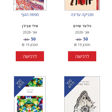
מכניקה עדינה
מפתח הגוף
גילעד שירם
אילי אבידן
אוג'-2026
אוג'-2026
מחיר מבצע
מחיר מבצע
50
50
מחיר
מחיר
69
69
חסכון
19
₪
חסכון
19
₪
לרכישה
לרכישה
ס
ר
ד
ס
ר
ד
פ
ח
ש
פ
ח
ש