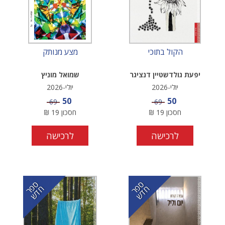
הקול בתוכי
מצע מנותק
יפעת גולדשטיין דנציגר
שמואל מוניץ
יולי-2026
יולי-2026
מחיר מבצע
מחיר מבצע
50
50
מחיר
מחיר
69
69
חסכון
19
₪
חסכון
19
₪
לרכישה
לרכישה
ס
ר
ד
ס
ר
ד
פ
ח
ש
פ
ח
ש