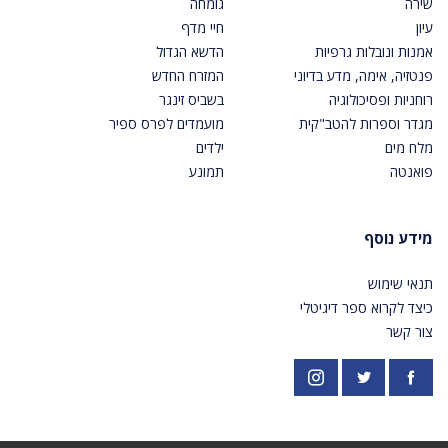
שירה
גומחה
עיון
חיי מדף
אמנות ונובלות גרפיות
הדשא הגדול
פנטזיה, אימה, מדע בדיוני
המזרח החדש
רוחניות ופסיכולוגיה
בשביס זינגר
מגדר וספרות להטב"קית
מועמדים לפרס ספיר
מלח מים
ילדים
פואנטה
תמונע
מידע נוסף
תנאי שימוש
כיצד לקרוא ספר דיגיטלי
צור קשר
פייסבוק
אינסטגרם
https://twitter.com/PardesPublish