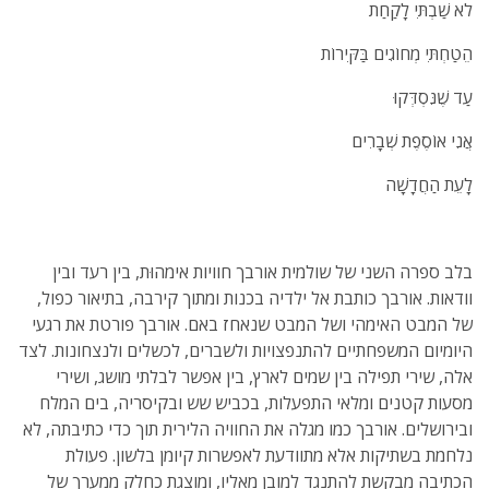
לֹא שַׁבְתִּי לָקַחַת
הֵטַחְתִּי מְחוֹגִים בַּקִּירוֹת
עַד שֶׁנִּסְדְּקוּ
אֲנִי אוֹסֶפֶת שְׁבָרִים
לָעֵת הַחֲדָשָׁה
בלב ספרה השני של שולמית אורבך חוויות אימהוּת, בין רעד ובין
וודאות. אורבך כותבת אל ילדיה בכנות ומתוך קירבה, בתיאור כפול,
של המבט האימהי ושל המבט שנאחז באם. אורבך פורטת את רגעי
היומיום המשפחתיים להתנפצויות ולשברים, לכשלים ולנצחונות. לצד
אלה, שירי תפילה בין שמים לארץ, בין אפשר לבלתי מושג, ושירי
מסעות קטנים ומלאי התפעלות, בכביש שש ובקיסריה, בים המלח
ובירושלים. אורבך כמו מגלה את החוויה הלירית תוך כדי כתיבתה, לא
נלחמת בשתיקות אלא מתוודעת לאפשרות קיומן בלשון. פעולת
הכתיבה מבקשת להתנגד למובן מאליו, ומוצגת כחלק ממערך של