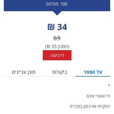
ספר מודפס
מחיר הנחה
34 ₪
מחיר לפני הנחה
69
(חסכון
35
₪)
לרכישה
על הספר
ביקורות
תוכן עניינים
*
כל שעוניי אינם
הִפְקַרְתִּי אֶת הַזְּמַן בַּחֲדָרִים