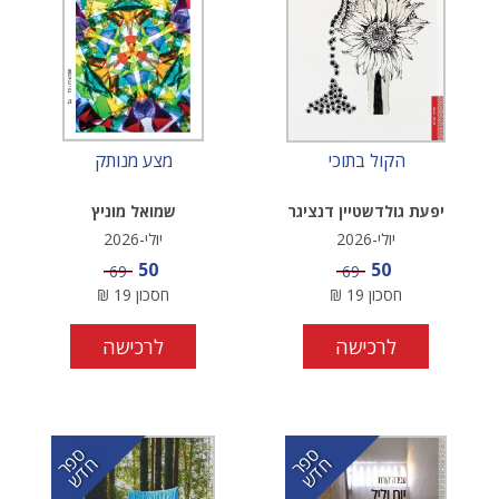
הקול בתוכי
מצע מנותק
יפעת גולדשטיין דנציגר
שמואל מוניץ
יולי-2026
יולי-2026
מחיר מבצע
מחיר מבצע
50
50
מחיר
מחיר
69
69
חסכון
19
₪
חסכון
19
₪
לרכישה
לרכישה
ס
ר
ד
ס
ר
ד
פ
ח
ש
פ
ח
ש