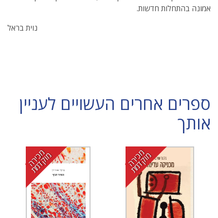
אמונה בהתחלות חדשות.
נוית בראל
ספרים אחרים העשויים לעניין
אותך
מ
י
ר
ה
ו
ק
ד
מ
מ
י
ר
ה
ו
ק
ד
מ
כ
מ
ת
כ
מ
ת