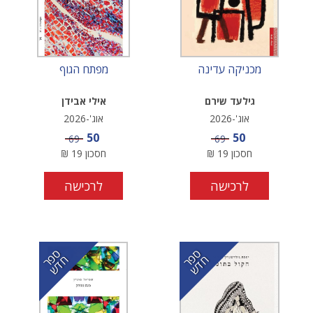
מכניקה עדינה
מפתח הגוף
גילעד שירם
אילי אבידן
אוג'-2026
אוג'-2026
מחיר מבצע
מחיר מבצע
50
50
מחיר
מחיר
69
69
חסכון
19
₪
חסכון
19
₪
לרכישה
לרכישה
ס
ר
ד
ס
ר
ד
פ
ח
ש
פ
ח
ש