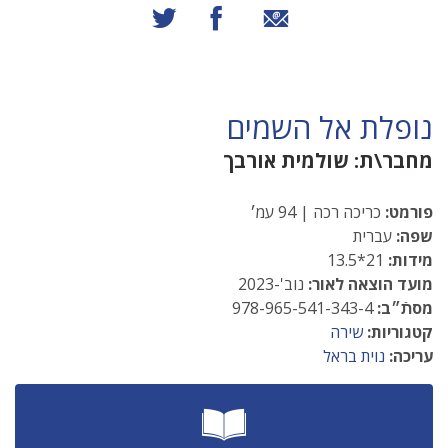
שיתוף באמצעות אימייל
שיתוף בפייסבוק
שיתוף בטוויטר
נופלת אל השמים
מחבר\ת:
שולמית אורבך
פורמט:
כריכה רכה | 94 עמ׳
שפה:
עברית
מידות:
21*13.5
מועד הוצאה לאור:
נוב'-2023
מסתֿ״ב:
978-965-541-343-4
קטגוריות:
שירה
עריכה:
נוית בראל