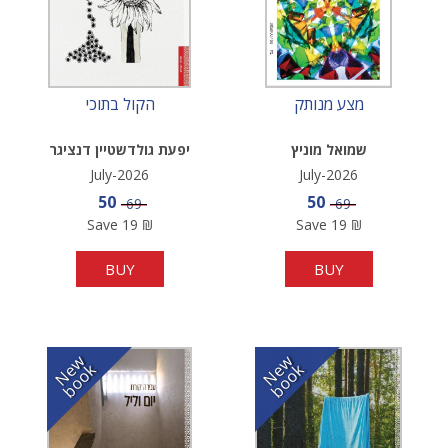
מצע מנותק
הקול בתוכי
שמואל מוניץ
יפעת גולדשטיין דנציגר
July-2026
July-2026
Sale price
Sale price
50
50
Price
Price
69
69
Save
19
₪
Save
19
₪
BUY
BUY
N
w
b
o
o
N
w
b
o
o
e
k
e
k