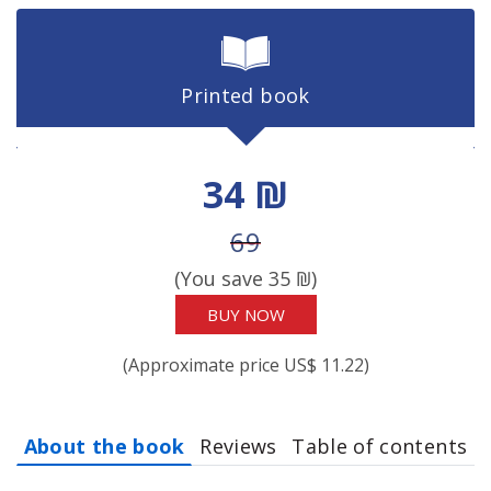
Printed book
Discount price
34 ₪
Price before discount
69
(You save
35
₪)
BUY NOW
(Approximate price US$ 11.22)
About the book
Reviews
Table of contents