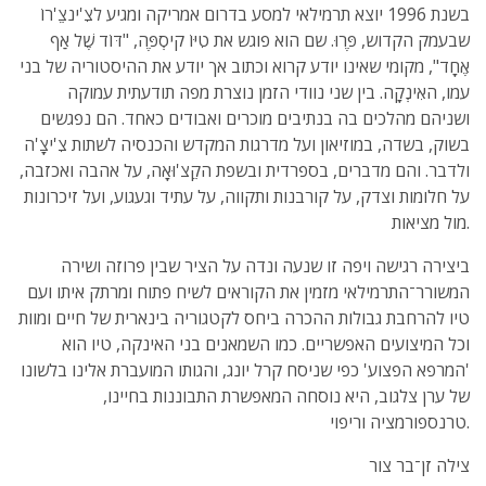
בשנת 1996 יוצא תרמילאי למסע בדרום אמריקה ומגיע לצִִ'ינצֵֵ'רוֹ
שבעמק הקדוש, פֶֶּרוּ. שם הוא פוגש את טִִיּוֹ קיסְְפֶֶּה, "דּוֹד שֶֶׁל אַַף
אֶֶחָָד", מקומי שאינו יודע קרוא וכתוב אך יודע את ההיסטוריה של בני
עמו, האִִינְְקָָה. בין שני נוודי הזמן נוצרת מפה תודעתית עמוקה
ושניהם מהלכים בה בנתיבים מוכרים ואבודים כאחד. הם נפגשים
בשוק, בשדה, במוזיאון ועל מדרגות המקדש והכנסיה לשתות צִִ'יצָָ'ה
ולדבר. והם מדברים, בספרדית ובשפת הקֵֵצ'וּאָָה, על אהבה ואכזבה,
על חלומות וצדק, על קורבנות ותקווה, על עתיד וגעגוע, ועל זיכרונות
מול מציאות.
ביצירה רגישה ויפה זו שנעה ונדה על הציר שבין פרוזה ושירה
המשורר־התרמילאי מזמין את הקוראים לשיח פתוח ומרתק איתו ועם
טיו להרחבת גבולות ההכרה ביחס לקטגוריה בינארית של חיים ומוות
וכל המיצועים האפשריים. כמו השמאנים בני האינקה, טיו הוא
'המרפא הפצוע' כפי שניסח קרל יונג, והגותו המועברת אלינו בלשונו
של ערן צלגוב, היא נוסחה המאפשרת התבוננות בחיינו,
טרנספורמציה וריפוי.
צילה זן־בר צור