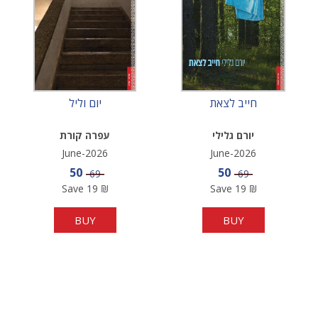
חייב לצאת
יום וליל
יורם גלילי
עפרה קורת
June-2026
June-2026
Sale price
Sale price
50
50
Price
Price
69
69
Save
19
₪
Save
19
₪
BUY
BUY