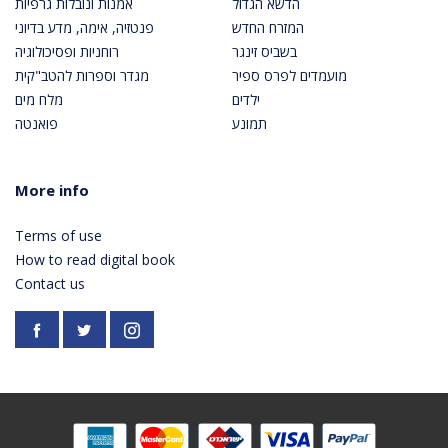
הדשא הגדול
אמנות ונובלות גרפיות
המזרח החדש
פנטזיה, אימה, מדע בדיוני
בשביס זינגר
רוחניות ופסיכולוגיה
מועמדים לפרס ספיר
מגדר וספרות להטב"קית
ילדים
מלח מים
תמונע
פואנטה
More info
Terms of use
How to read digital book
Contact us
Facebook
https://twitter.com/PardesPublish
Instagram