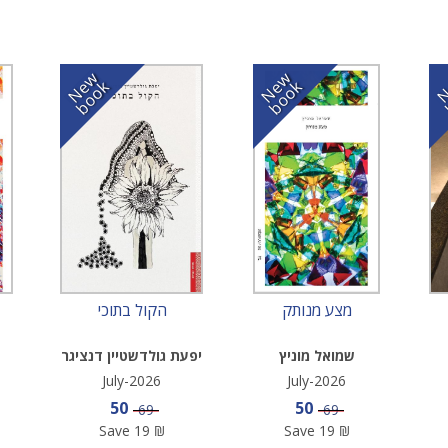
N
w
b
o
o
N
w
b
o
o
e
k
e
k
מצע מנותק
הקול בתוכי
שמואל מוניץ
יפעת גולדשטיין דנציגר
July-2026
July-2026
e
Sale price
Sale price
50
50
Price
Price
69
69
Save
19
₪
Save
19
₪