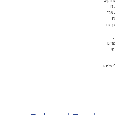
תרחקים
או
 אבל
ה
, כך גם
,
שאים
מי
 אליהו