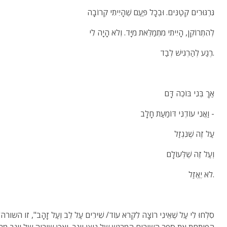
גִּרְגּוּרִים קְטַנִּים. וּבְכָל פַּעַם שֶׁהָיִיתִי קְרוֹבָה
לְהִתְרוֹקֵן, הָיִיתִי מִתְמַלֵּאת מִיָּד. וְלֹא הָיָה לִי
רֶגַע לְהַרְגִּישׁ לְבַד.
אַךְ בְּנִי בּוֹכֶה דָּם
וַאֲנִי עוֹדֶנִּי דּוֹמַעַת חָלָב -
עַל זֶה שֶׁנִּגְזַל
וְעַל זֶה שֶׁלְּעוֹלָם
לֹא יֶאֱזַל.
"סִלְחוּ לִ