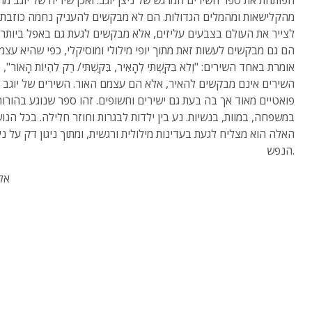
הפותחת את ספר השירים המרגש של ניצן יוגב. ואכן שיריה של יוגב מ
מהקלישאות ומהמלים הגדולות. הם לא מבקשים להעניק נחמה כוזבת, 
לצייר את העולם בצבעים עליזים, אלא מבקשים לגעת גם באפל ביותר.
הם גם מבקשים לעשות זאת מתוך יופי מילולי ומוסיקלי, כפי שהיא עצמ
אומרת באחד השירים: "וְלֹא בִּקַּשְׁתִּי לְהָאִיר, בִּקַּשְׁתִּי/ רַק לִהְיוֹת הָאוֹר"
השירים אינם מבקשים להאיר, אלא הם עצמם האור. השירים של יוגב
פואטיים מאוד אך בה בעת גם ישירים וחשופים. זהו ספר שנוגע בהורות
במשפחה, במוות, בנשיות. נע בין ילדות לבגרות וחוזר חלילה. בכל הנו
האלה הוא מצליח לגעת בעדינות מילולית ורגשית, ומתוך ניגון דק על ני
הנפש.
אלי