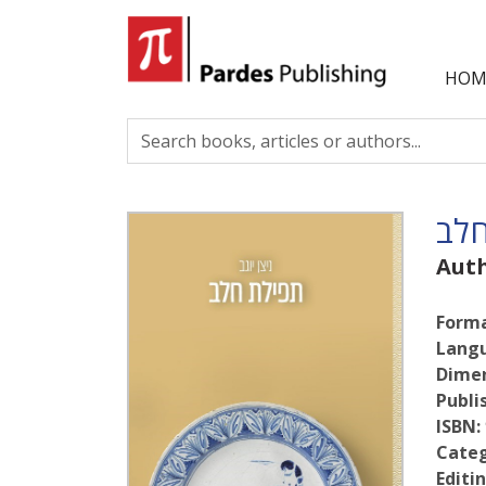
HOM
חלב
Aut
Forma
Lang
Dimen
Publi
ISBN:
Categ
Editin