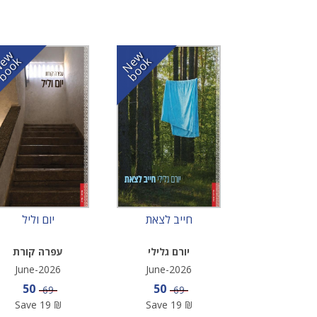
N
w
b
o
o
N
w
b
o
o
e
k
e
k
חייב לצאת
יום וליל
יורם גלילי
עפרה קורת
June-2026
June-2026
Sale price
Sale price
50
50
Price
Price
69
69
Save
19
₪
Save
19
₪