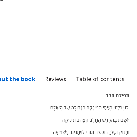
out the book
Reviews
Table of contents
תפילת חלב
לוּ יָכֹלְתִּי הָיִיתִי הַמֵּינֶקֶת הַגְּדוֹלָה שֶׁל הָעוֹלָם.
יוֹשֶׁבֶת בְּמִקְדַּשׁ הֶחָלָב הַצָּהֹב וּמְנִיקָה
תִּינוֹק וְטַלְיָה וּכְפִיר וְגוּרִי לִוְיְתָנִים. מַשְׁמִיעָה