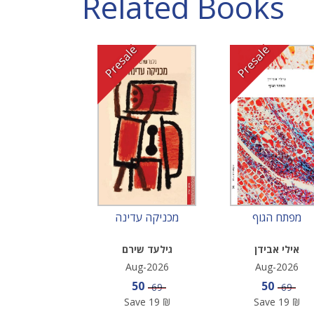
Related Books
Presale
Presale
מפתח הגוף
מכניקה עדינה
אילי אבידן
גילעד שירם
Aug-2026
Aug-2026
Sale price
Sale pric
50
50
Price
Price
69
69
Save
19
₪
Save
19
₪