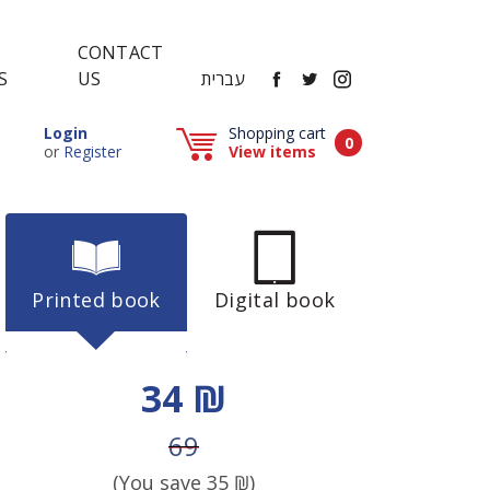
CONTACT
FACEBOOK
TWITTER
INSTAGRAM
עברית
US
S
Popup window (Can be closed by ESCAPE key)
Login
Shopping cart
Items in cart
0
Popup window (Can be closed by ESCAPE key)
or
Register
View items
Printed book
Digital book
Discount price
34 ₪
Price before discount
69
(You save
35
₪)