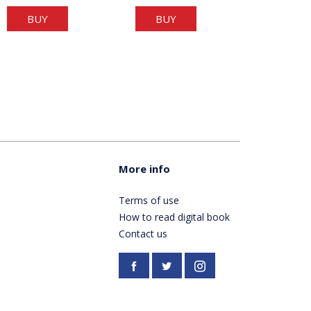
BUY
BUY
More info
Terms of use
How to read digital book
Contact us
Facebook
https://twitter.com/Pardes
Instagram