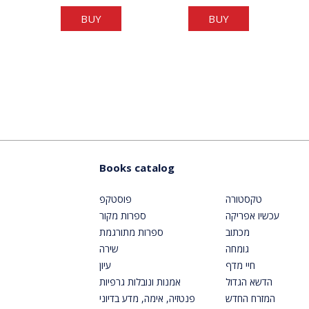
BUY
BUY
Books catalog
טקסטורה
פוסטקפ
עכשיו אפריקה
ספרות מקור
מכתוב
ספרות מתורגמת
גומחה
שירה
חיי מדף
עיון
הדשא הגדול
אמנות ונובלות גרפיות
המזרח החדש
פנטזיה, אימה, מדע בדיוני