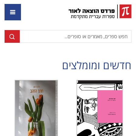
דף ה
חדשים ומומלצים