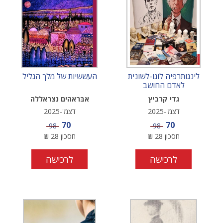
לינגותרפיה לוגו-לשונית
העששיות של מלך הגליל
לאדם החושב
גדי קרביץ
אבּראהים נצראללה
דצמ'-2025
דצמ'-2025
מחיר מבצע
מחיר מבצע
70
70
מחיר
מחיר
98
98
חסכון
28
₪
חסכון
28
₪
לרכישה
לרכישה