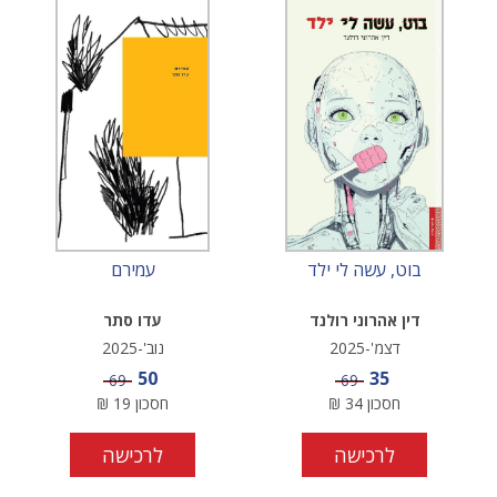
בוט, עשה לי ילד
עמירם
דין אהרוני רולנד
עדו סתר
דצמ'-2025
נוב'-2025
מחיר מבצע
מחיר מבצע
50
35
מחיר
מחיר
69
69
חסכון
34
₪
חסכון
19
₪
לרכישה
לרכישה