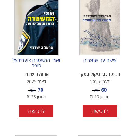
אישה עם שמשייה
ואולי המשטרה צועדת אל
סופה
חגית רכבי ניקוליבסקי
אראלה שדמי
דצמ'-2025
דצמ'-2025
מחיר מבצע
מחיר מבצע
70
60
מחיר
מחיר
96
79
חסכון
19
₪
חסכון
26
₪
לרכישה
לרכישה