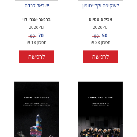
לאוקיפה וקלייטופון
ישראל לבדה
אכילס טטיוס
ברנאר-אנרי לוי
ינו'-2026
ינו'-2026
מחיר מבצע
מחיר מבצע
70
50
מחיר
מחיר
88
88
חסכון
38
₪
חסכון
18
₪
לרכישה
לרכישה