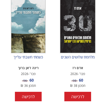
מלחמת שלושים השנים
כשמתי חשבתי עלייך
אדם רז
רינה ז'אן ברוך
פבר'-2026
פבר'-2026
מחיר מבצע
מחיר מבצע
60
60
מחיר
מחיר
96
98
חסכון
38
₪
חסכון
36
₪
לרכישה
לרכישה