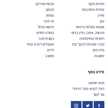
ספרות מקור
עכשיו אפריקה
ספרות מתורגמת
מכתוב
שירה
גומחה
עיון
חיי מדף
אמנות ונובלות גרפיות
הדשא הגדול
פנטזיה, אימה, מדע בדיוני
המזרח החדש
רוחניות ופסיכולוגיה
בשביס זינגר
מגדר וספרות להטב"קית
מועמדים לפרס ספיר
מלח מים
ילדים
פואנטה
תמונע
מידע נוסף
תנאי שימוש
כיצד לקרוא ספר דיגיטלי
צור קשר
פייסבוק
אינסטגרם
https://twitter.com/PardesPublish