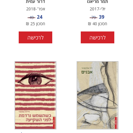
תמר מריאנו
דרור עמית
יולי-2017
אפר'-2018
מחיר מבצע
מחיר מבצע
24
39
מחיר
מחיר
49
79
חסכון
40
₪
חסכון
25
₪
לרכישה
לרכישה