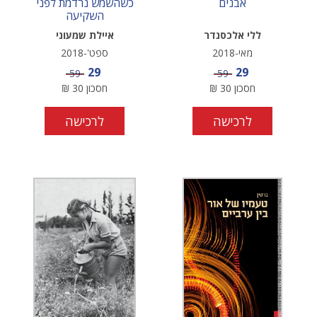
אבנים
כשהשמש נרדמת לפני
השקיעה
ללי אלכסנדר
איילת שמעוני
מאי-2018
ספט'-2018
מחיר מבצע
מחיר מבצע
29
29
מחיר
מחיר
59
59
חסכון
30
₪
חסכון
30
₪
לרכישה
לרכישה