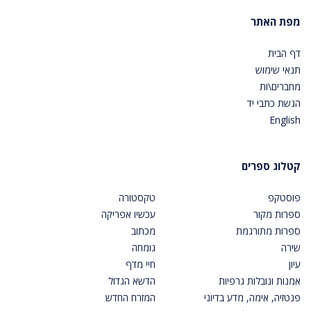
מפת האתר
דף הבית
תנאי שימוש
מחברים\ות
הגשת כתבי יד
English
קטלוג ספרים
פוסטקפ
טקסטורה
ספרות מקור
עכשיו אפריקה
ספרות מתורגמת
מכתוב
שירה
גומחה
עיון
חיי מדף
אמנות ונובלות גרפיות
הדשא הגדול
פנטזיה, אימה, מדע בדיוני
המזרח החדש