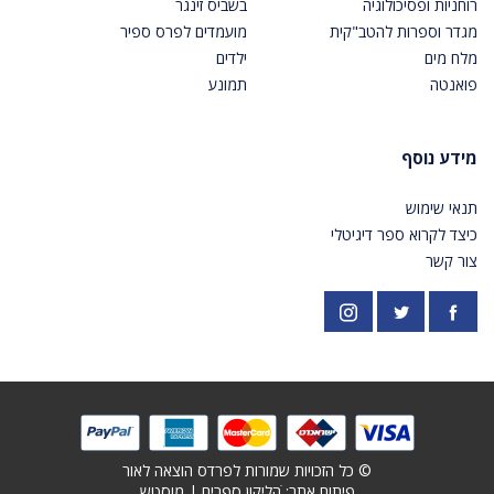
רוחניות ופסיכולוגיה
בשביס זינגר
מגדר וספרות להטב"קית
מועמדים לפרס ספיר
מלח מים
ילדים
פואנטה
תמונע
מידע נוסף
תנאי שימוש
כיצד לקרוא ספר דיגיטלי
צור קשר
פייסבוק
אינסטגרם
https://twitter.com/PardesPublish
© כל הזכויות שמורות לפרדס הוצאה לאור
פיתוח אתר: ׁ
הליקון ספרים
|
מוסטש