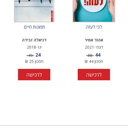
לכי לעזה
תמונות חיים
אהוד אמיר
דניאלה זבידה
דצמ'-2021
ינו'-2018
מחיר מבצע
מחיר מבצע
24
44
מחיר
מחיר
49
88
חסכון
44
₪
חסכון
25
₪
לרכישה
לרכישה