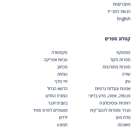
מחברים\ות
הגשת כתבי יד
English
קטלוג ספרים
פוסטקפ
טקסטורה
ספרות מקור
עכשיו אפריקה
ספרות מתורגמת
מכתוב
שירה
גומחה
עיון
חיי מדף
אמנות ונובלות גרפיות
הדשא הגדול
פנטזיה, אימה, מדע בדיוני
המזרח החדש
רוחניות ופסיכולוגיה
בשביס זינגר
מגדר וספרות להטב"קית
מועמדים לפרס ספיר
מלח מים
ילדים
פואנטה
תמונע