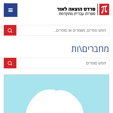
דף ה
מחברים\ות