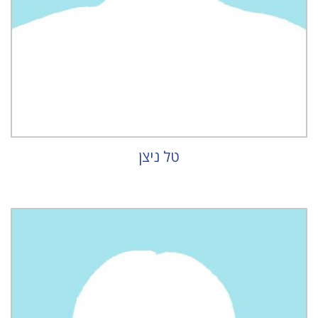
טל ניצן