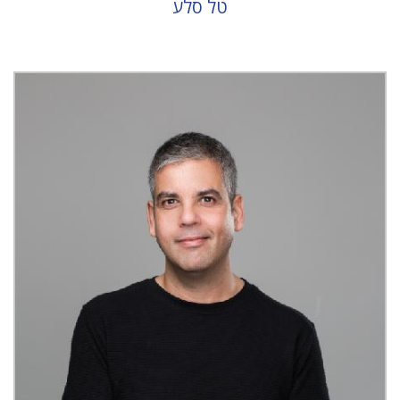
טל סלע