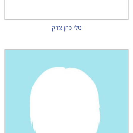
טלי כהן צדק