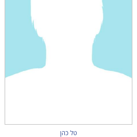
טל כהן