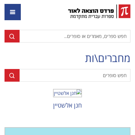
דף ה
מחברים\ות
חנן אלשטיין