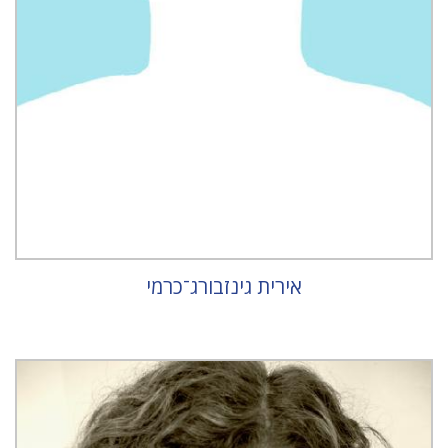
אירית גינזבורג־כרמי