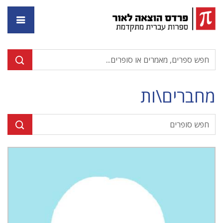
דף ה
מחברים\ות