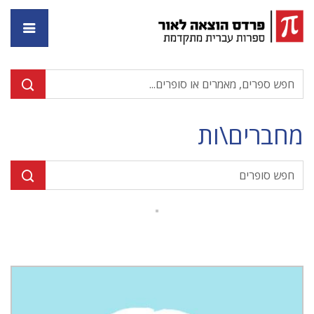
דף ה
מחברים\ות