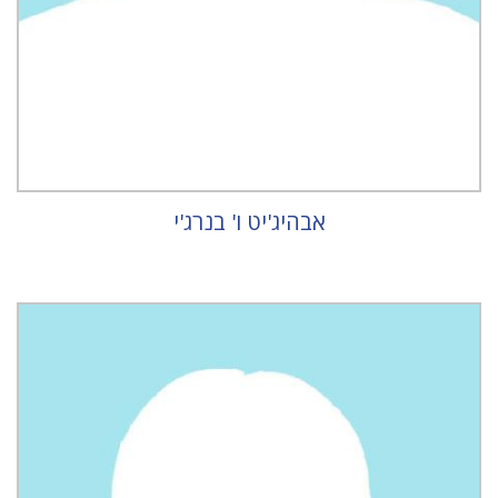
אבהיג'יט ו' בנרג'י