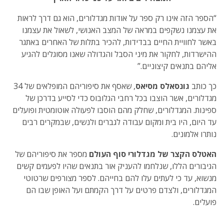
“הספר הזה אינו רק ספר על אודות מגדלורים, הוא גם דרך לראות
את עצמנו נשקפים במראה של המצב האנושי, לשאול את עצמנו
באשר לחוויית החיים בבדידות, להכיר בתלות של האחרים באתגר
ההישרדות, לחקור את מיני הסבל והגדולה שאנו מסוגלים להגיע
אליהם בתנאים קיצוניים.”
כך כותב
גונסאלס מסיאס
, שאסף את סיפוריהם המופלאים של 34
מגדלורים, אשר הוצבו בכל רחבי הגלובוס כדי לסייע בדרכן של
ספינות. המגדלורים, שחלק מהם הוסבו לפעולה אוטומטית ופועלים
עד היום, היו בית ומקום עבודה לגברים ולנשים, שבמקרים רבים
נותרו אלמונים.
האטלס הקצר של מגדלורי סוף העולם
מספר את סיפוריהם של
הגיבורים הללו, שנלחמו להעניק אור בתנאים שהיו לפעמים קשים
מנשוא, עד כי לעתים עלו להם בחייהם. לספר מצורפים שרטוטי
המגדלורים, ולצדם פרטים על דרך הקמתם ועל האופן שבו הם
פועלים.