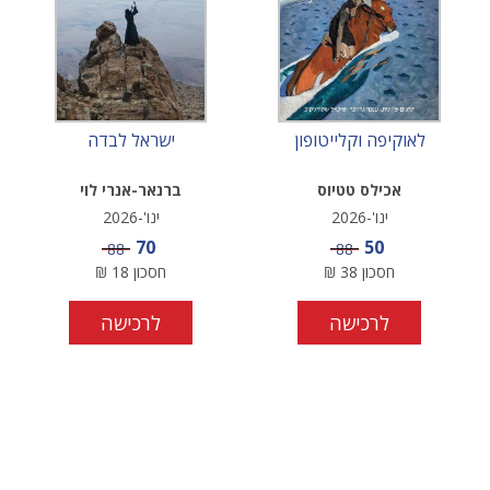
לאוקיפה וקלייטופון
ישראל לבדה
אכילס טטיוס
ברנאר-אנרי לוי
ינו'-2026
ינו'-2026
מחיר מבצע
מחיר מבצע
70
50
מחיר
מחיר
88
88
חסכון
38
₪
חסכון
18
₪
לרכישה
לרכישה