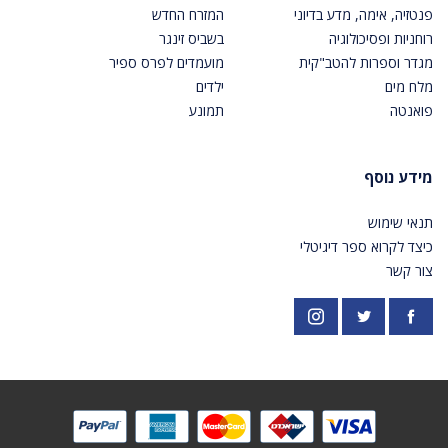
פנטזיה, אימה, מדע בדיוני
המזרח החדש
רוחניות ופסיכולוגיה
בשביס זינגר
מגדר וספרות להטב"קית
מועמדים לפרס ספיר
מלח מים
ילדים
פואנטה
תמונע
מידע נוסף
תנאי שימוש
כיצד לקרוא ספר דיגיטלי
צור קשר
פייסבוק
אינסטגרם
https://twitter.com/PardesPublish